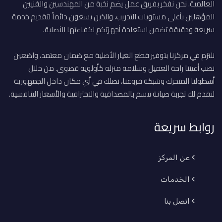
العالمية. نحن نفخر بفريق عمل يضم نخبة من المهندسين والفنيين
المؤهلين بأعلى مستويات التدريب، والذين يسعون دائماً لتقديم خدمة
سريعة ودقيقة تضمن استعادة أجهزتكم لكفاءتها الأصلية.
نلتزم في مركزنا بتوفير قطع الغيار الأصلية مع ضمان معتمد، واضعين
نصب أعيننا راحة العميل وسلامة منزله كأولوية قصوى. من خلال
أسطولنا المتحرك وشبكة فروعنا، نصلك في أي مكان داخل الجمهورية
لنقدم لك تجربة صيانة تتسم بالمصداقية والاحترافية والأسعار التنافسية.
روابط سريعة
عن المركز
الخدمات
اتصل بنا