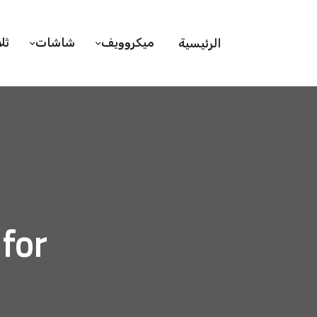
ميكروويف
شاشات
ثل
الرئيسية
hive for