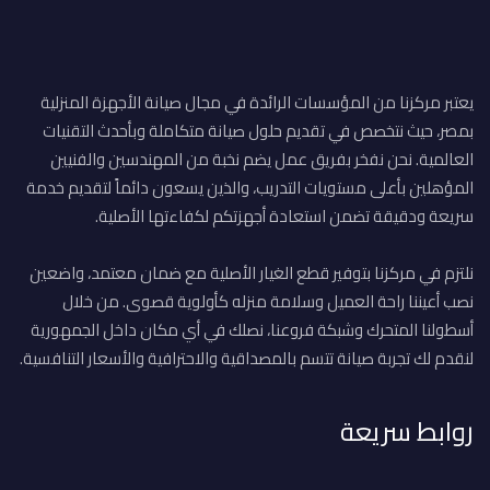
يعتبر مركزنا من المؤسسات الرائدة في مجال صيانة الأجهزة المنزلية
بمصر، حيث نتخصص في تقديم حلول صيانة متكاملة وبأحدث التقنيات
العالمية. نحن نفخر بفريق عمل يضم نخبة من المهندسين والفنيين
المؤهلين بأعلى مستويات التدريب، والذين يسعون دائماً لتقديم خدمة
سريعة ودقيقة تضمن استعادة أجهزتكم لكفاءتها الأصلية.
نلتزم في مركزنا بتوفير قطع الغيار الأصلية مع ضمان معتمد، واضعين
نصب أعيننا راحة العميل وسلامة منزله كأولوية قصوى. من خلال
أسطولنا المتحرك وشبكة فروعنا، نصلك في أي مكان داخل الجمهورية
لنقدم لك تجربة صيانة تتسم بالمصداقية والاحترافية والأسعار التنافسية.
روابط سريعة