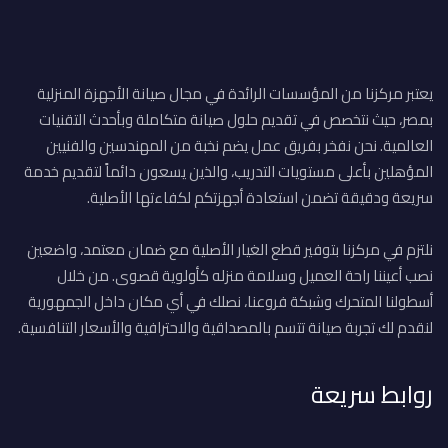
يعتبر مركزنا من المؤسسات الرائدة في مجال صيانة الأجهزة المنزلية
بمصر، حيث نتخصص في تقديم حلول صيانة متكاملة وبأحدث التقنيات
العالمية. نحن نفخر بفريق عمل يضم نخبة من المهندسين والفنيين
المؤهلين بأعلى مستويات التدريب، والذين يسعون دائماً لتقديم خدمة
سريعة ودقيقة تضمن استعادة أجهزتكم لكفاءتها الأصلية.
نلتزم في مركزنا بتوفير قطع الغيار الأصلية مع ضمان معتمد، واضعين
نصب أعيننا راحة العميل وسلامة منزله كأولوية قصوى. من خلال
أسطولنا المتحرك وشبكة فروعنا، نصلك في أي مكان داخل الجمهورية
لنقدم لك تجربة صيانة تتسم بالمصداقية والاحترافية والأسعار التنافسية.
روابط سريعة