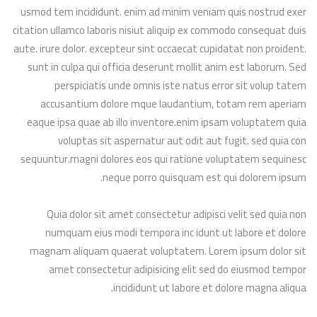
usmod tem incididunt. enim ad minim veniam quis nostrud exer
citation ullamco laboris nisiut aliquip ex commodo consequat duis
aute. irure dolor. excepteur sint occaecat cupidatat non proident.
sunt in culpa qui officia deserunt mollit anim est laborum. Sed
perspiciatis unde omnis iste natus error sit volup tatem
accusantium dolore mque laudantium, totam rem aperiam
eaque ipsa quae ab illo inventore.enim ipsam voluptatem quia
voluptas sit aspernatur aut odit aut fugit. sed quia con
sequuntur.magni dolores eos qui ratione voluptatem sequinesc
neque porro quisquam est qui dolorem ipsum.
Quia dolor sit amet consectetur adipisci velit sed quia non
numquam eius modi tempora inc idunt ut labore et dolore
magnam aliquam quaerat voluptatem. Lorem ipsum dolor sit
amet consectetur adipisicing elit sed do eiusmod tempor
incididunt ut labore et dolore magna aliqua.