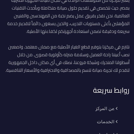
يعتبر مركزنا من المؤسسات الرائدة في مجال صيانة الأجهزة المنزلية
بمصر، حيث نتخصص في تقديم حلول صيانة متكاملة وبأحدث التقنيات
العالمية. نحن نفخر بفريق عمل يضم نخبة من المهندسين والفنيين
المؤهلين بأعلى مستويات التدريب، والذين يسعون دائماً لتقديم خدمة
سريعة ودقيقة تضمن استعادة أجهزتكم لكفاءتها الأصلية.
نلتزم في مركزنا بتوفير قطع الغيار الأصلية مع ضمان معتمد، واضعين
نصب أعيننا راحة العميل وسلامة منزله كأولوية قصوى. من خلال
أسطولنا المتحرك وشبكة فروعنا، نصلك في أي مكان داخل الجمهورية
لنقدم لك تجربة صيانة تتسم بالمصداقية والاحترافية والأسعار التنافسية.
روابط سريعة
عن المركز
الخدمات