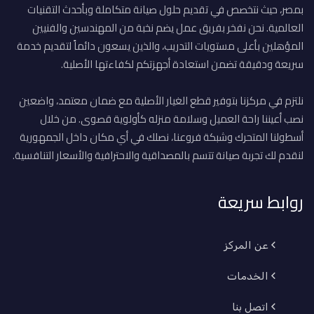
بمصر، حيث نتخصص في تقديم حلول صيانة متكاملة وبأحدث التقنيات
العالمية. نحن نفخر بفريق عمل يضم نخبة من المهندسين والفنيين
المؤهلين بأعلى مستويات التدريب، والذين يسعون دائماً لتقديم خدمة
سريعة ودقيقة تضمن استعادة أجهزتكم لكفاءتها الأصلية.
نلتزم في مركزنا بتوفير قطع الغيار الأصلية مع ضمان معتمد، واضعين
نصب أعيننا راحة العميل وسلامة منزله كأولوية قصوى. من خلال
أسطولنا المتحرك وشبكة فروعنا، نصلك في أي مكان داخل الجمهورية
لنقدم لك تجربة صيانة تتسم بالمصداقية والاحترافية والأسعار التنافسية.
روابط سريعة
عن المركز
الخدمات
اتصل بنا