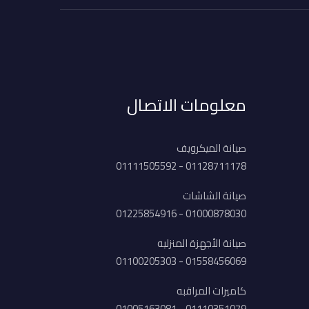
معلومات الاتصال
صيانة الميكرويف
01128711178 - 01111505592
صيانة الشاشات
01000878030 - 01225854916
صيانة الأجهزة المنزليه
01558456069 - 01100205303
كاميرات المراقبه
01110351079 - 01005163081