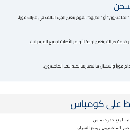
ماغنترون” أو “الدايود”. نقوم بتغيير الجزء التالف في منزلك فوراً.
دمة صيانة وتغيير لوحة الأوامر الأصلية لجميع الموديلات.
 فوراً والاتصال بنا لتغييرها لمنع تلف الماغنترون.
اظ على كومباس
نية لمنع حدوث ماس.
مر الماغنترون ويمنع الشرار.