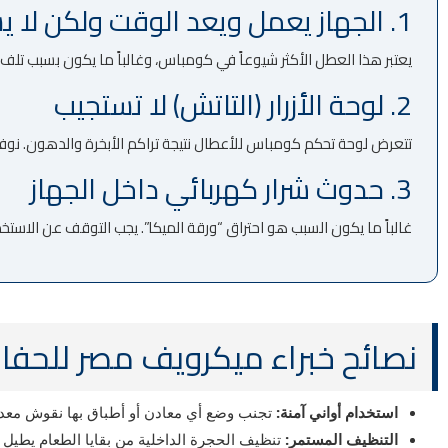
1. الجهاز يعمل ويعد الوقت ولكن لا يسخن
يعتبر هذا العطل الأكثر شيوعاً في كومباس، وغالباً ما يكون بسبب تلف “ال
2. لوحة الأزرار (التاتش) لا تستجيب
تتعرض لوحة تحكم كومباس للأعطال نتيجة تراكم الأبخرة والدهون. نوفر خ
3. حدوث شرار كهربائي داخل الجهاز
غالباً ما يكون السبب هو احتراق “ورقة الميكا”. يجب التوقف عن الاستخدام
نصائح خبراء ميكرويف مصر للحف
استخدام أواني آمنة:
تجنب وضع أي معادن أو أطباق بها نقوش معد
التنظيف المستمر:
تنظيف الحجرة الداخلية من بقايا الطعام يطيل ع