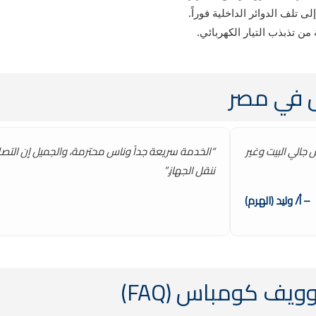
تلف الدوائر الداخلية فوراً.
ن تذبذب التيار الكهربائي.
س في مصر
الي البيت وغير
“الخدمة سريعة جداً وناس محترمة، والجميل إن التصل
ننقل الجهاز.”
– أ/ وليد (الهرم)
يف كومباس (FAQ)