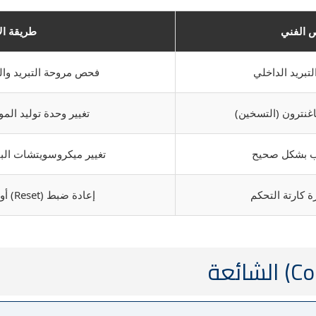
 الفني
طريقة ال
تبريد الداخلي
فحص مروحة التبريد والت
غنترون (التسخين)
تغيير وحدة توليد الم
اب بشكل صحيح
تغيير ميكروسويتشات الب
 كارتة التحكم
إعادة ضبط (Reset) أو إصلاح دوائر الكارتة