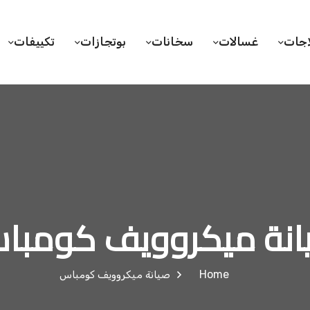
اجات
غسالات
سخانات
بوتجازات
تكييفات
انة ميكروويف كومبا
Home
صيانة ميكروويف كومباس