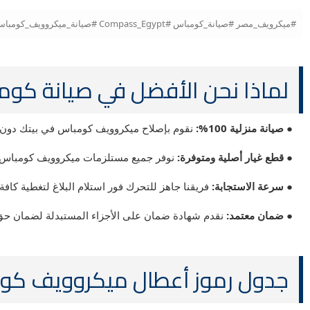
#ميكرويف_مصر #صيانة_كومباس #Compass_Egypt #صيانة_ميكروويف_كومباس #قطع_غيار_كومباس #تصليح_ميكروويف #المركز_الرئيسي #صيانة_منزلية #ميكروويف_Compass
لماذا نحن الأفضل في صيانة كومباس (ass
● صيانة منزلية 100%:
نقوم بإصلاح ميكروويف كومباس في بيتك دون ال
● قطع غيار أصلية ومتوفرة:
نوفر جميع مستلزمات ميكروويف كومباس من
● سرعة الاستجابة:
فريقنا جاهز للتحرك فور استلام البلاغ لتغطية كافة
● ضمان معتمد:
نقدم شهادة ضمان على الأجزاء المستبدلة لضمان حق ا
جدول رموز أعطال ميكروويف كومباس (Error Codes