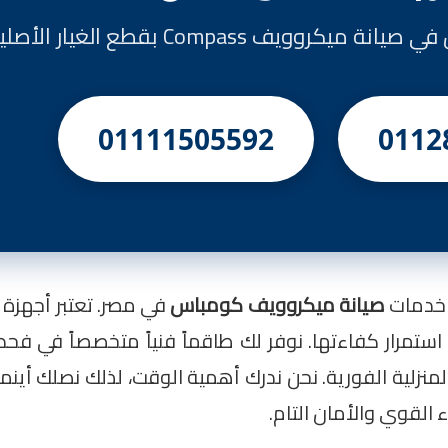
وويف Compass بقطع الغيار الأصلية
01111505592
0112
م خدمات
صيانة ميكروويف كومباس
استمرار كفاءتها. نوفر لك طاقماً فنياً متخصصاً في 
المنزلية الفورية. نحن ندرك أهمية الوقت، لذلك نصلك أين
القوي والأمان التام.