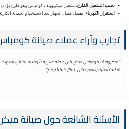
تجنب التشغيل الفارغ:
تشغيل ميكروويف كومباس وهو فارغ يؤدي إلى 
استقرار الكهرباء:
يفضل فصل الجهاز بعد الاستخدام لحماية الكارتة م
تجارب وآراء عملاء صيانة كومبا
“ميكروويف كومباس عندي كان صوته عالي جداً وما بيسخنش، المهندس ج
قطعة أصلية وسعره كان ممتاز. شكراً ليكم.”
الأسئلة الشائعة حول صيانة ميكروو