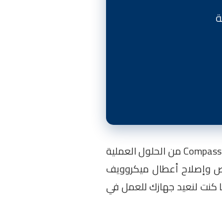
في مصر. تعتبر أجهزة Compass من الحلول العملية
فحص وإصلاح أعطال ميكروويف
ما كنت لنعيد جهازك للعمل في