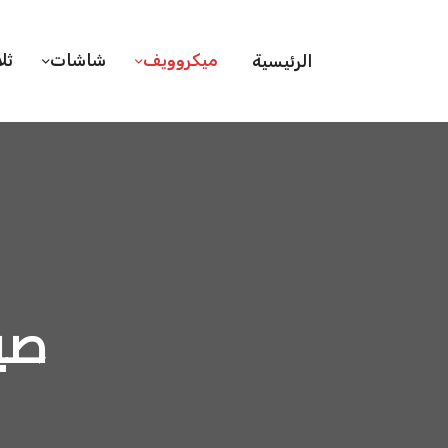
ميكروويف
شاشات
ثل
الرئيسية
صي