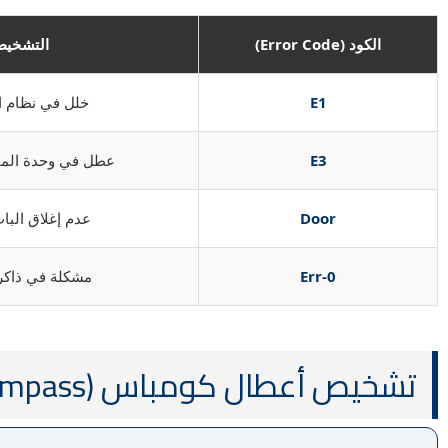
الكود (Error Code)
التشخيص
E1
خلل في نظام ال
E3
عطل في وحدة الما
Door
عدم إغلاق الب
Err-0
مشكلة في ذاكرة
تشخيص أعطال كومباس (Compass) الشائعة