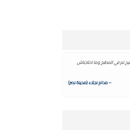
يح تم في المطبخ وما احتاجناش
– مدام نجلاء (مدينة نصر)