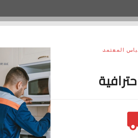
مباس المعتمد
حترافية