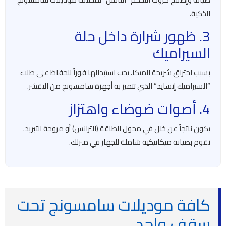
الذكية.
3. ظهور شرارة داخل حلة
السيراميك
بسبب احتراق شريحة الميكا. يجب استبدالها فوراً للحفاظ على طلاء
“السيراميك إنسايد” الذي تتميز به أجهزة سامسونج من التقشر.
4. أصوات ضوضاء واهتزاز
يكون ناتجاً عن خلل في محول الطاقة (الترانس) أو مروحة التبريد.
نقوم بصيانة ميكانيكية شاملة للجهاز في منزلك.
كافة موديلات سامسونج تحت
سقف واحد