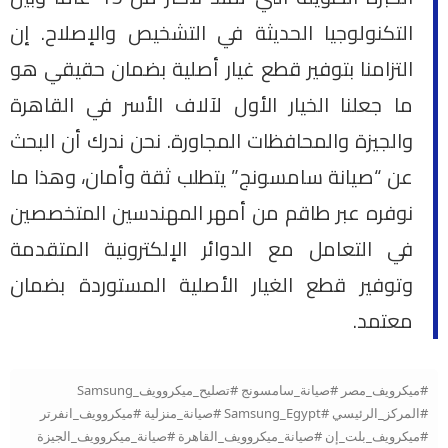
التكنولوجيا الحديثة في التشخيص والإصلاح. إن
التزامنا بتوفير قطع غيار أصلية بضمان حقيقي هو
ما جعلنا الخيار الأول لآلاف الأسر في القاهرة
والجيزة والمحافظات المجاورة. نحن ندرك أن البحث
عن “صيانة سامسونج” يتطلب ثقة وأمان، وهذا ما
نوفره عبر طاقم من أمهر المهندسين المتخصصين
في التعامل مع الدوائر الإلكترونية المتقدمة
وتوفير قطع الغيار الأصلية المستوردة بضمان
معتمد.
#ميكرويف_مصر #صيانة_سامسونج #تصليح_ميكروويف_Samsung
#المركز_الرئيسي #Samsung_Egypt #صيانة_منزلية #ميكروويف_انفرتر
#ميكرويف_بلت_إن #صيانة_ميكروويف_القاهرة #صيانة_ميكروويف_الجيزة