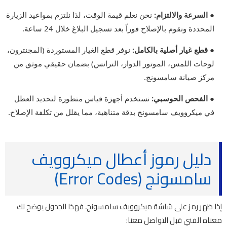
● السرعة والالتزام:
نحن نعلم قيمة الوقت، لذا نلتزم بمواعيد الزيارة
المحددة ونقوم بالإصلاح فوراً بعد تسجيل البلاغ خلال 24 ساعة.
● قطع غيار أصلية بالكامل:
نوفر قطع الغيار المستوردة (المجنترون،
لوحات اللمس، الموتور الدوار، الترانس) بضمان حقيقي موثق من
مركز صيانة سامسونج.
● الفحص الحوسبي:
نستخدم أجهزة قياس متطورة لتحديد العطل
في ميكروويف سامسونج بدقة متناهية، مما يقلل من تكلفة الإصلاح.
دليل رموز أعطال ميكروويف
سامسونج (Error Codes)
إذا ظهر رمز على شاشة ميكروويف سامسونج، فهذا الجدول يوضح لك
معناه الفني قبل التواصل معنا: