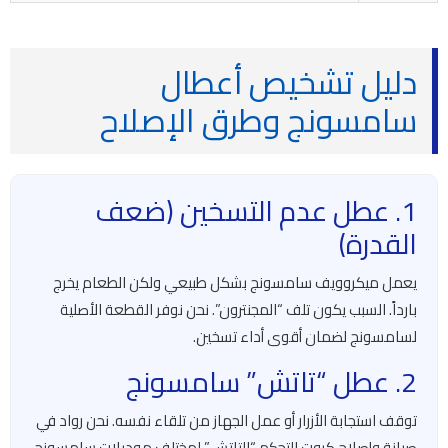
دليل تشخيص أعطال
سامسونج وطرق الإصلاح
1. عطل عدم التسخين (ضعف
القدرة)
يعمل ميكروويف سامسونج بشكل طبيعي ولكن الطعام يخرج
بارداً. السبب يكون تلف “المجنترون”. نحن نوفر القطعة الأصلية
لسامسونج لضمان أقوى أداء تسخين.
2. عطل “تاتش” سامسونج
توقف استجابة الأزرار أو عمل الجهاز من تلقاء نفسه. نحن رواد في
صيانة وإصلاح كروت التحكم “التاتش” لمختلف موديلات سامسونج