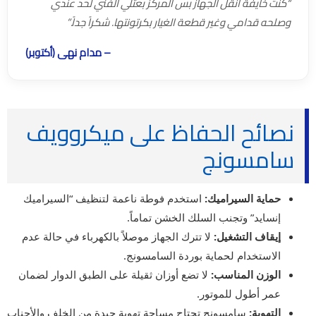
“كنت خايفة أنقل الجهاز بس المركز بعتلي الفني لحد عندي
وصلحه قدامي وغير قطعة الغيار بكرتونتها. شكراً جداً.”
– مدام نهى (أكتوبر)
نصائح الحفاظ على ميكروويف
سامسونج
حماية السيراميك:
استخدم فوطة ناعمة لتنظيف “السيراميك
إنسايد” وتجنب السلك الخشن تماماً.
إيقاف التشغيل:
لا تترك الجهاز موصلاً بالكهرباء في حالة عدم
الاستخدام لحماية بوردة السامسونج.
الوزن المناسب:
لا تضع أوزان ثقيلة على الطبق الدوار لضمان
عمر أطول للموتور.
التهوية:
سامسونج تحتاج مساحة تهوية جيدة من الخلف والأجناب