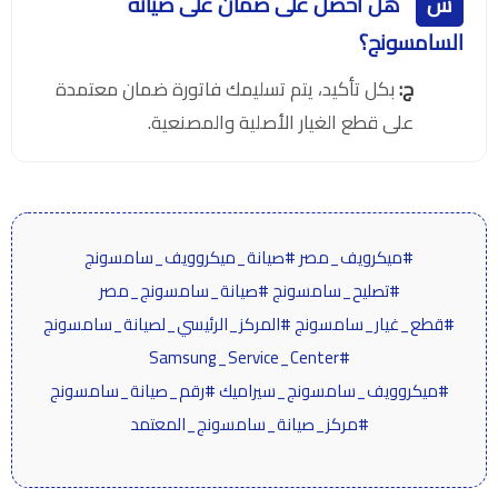
س
هل أحصل على ضمان على صيانة
السامسونج؟
ج:
بكل تأكيد، يتم تسليمك فاتورة ضمان معتمدة
على قطع الغيار الأصلية والمصنعية.
#ميكرويف_مصر #صيانة_ميكروويف_سامسونج
#تصليح_سامسونج #صيانة_سامسونج_مصر
#قطع_غيار_سامسونج #المركز_الرئيسي_لصيانة_سامسونج
#Samsung_Service_Center
#ميكروويف_سامسونج_سيراميك #رقم_صيانة_سامسونج
#مركز_صيانة_سامسونج_المعتمد