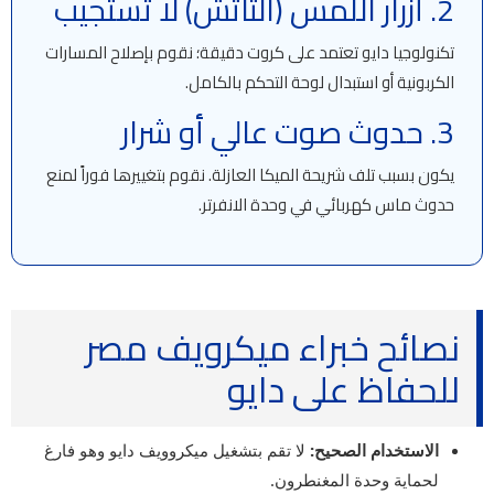
2. أزرار اللمس (التاتش) لا تستجيب
تكنولوجيا دايو تعتمد على كروت دقيقة؛ نقوم بإصلاح المسارات
الكربونية أو استبدال لوحة التحكم بالكامل.
3. حدوث صوت عالي أو شرار
يكون بسبب تلف شريحة الميكا العازلة. نقوم بتغييرها فوراً لمنع
حدوث ماس كهربائي في وحدة الانفرتر.
نصائح خبراء ميكرويف مصر
للحفاظ على دايو
الاستخدام الصحيح:
لا تقم بتشغيل ميكروويف دايو وهو فارغ
لحماية وحدة المغنطرون.