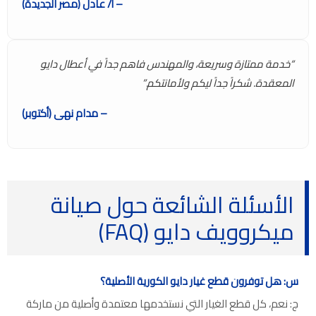
– أ/ عادل (مصر الجديدة)
“خدمة ممتازة وسريعة، والمهندس فاهم جداً في أعطال دايو
المعقدة. شكراً جداً ليكم ولأمانتكم.”
– مدام نهى (أكتوبر)
الأسئلة الشائعة حول صيانة
ميكروويف دايو (FAQ)
س: هل توفرون قطع غيار دايو الكورية الأصلية؟
ج: نعم، كل قطع الغيار التي نستخدمها معتمدة وأصلية من ماركة