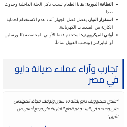
النظافة الدورية:
بقايا الطعام تسبب تآكل الحلة الداخلية وحدوث
صدأ.
استقرار التيار:
يفضل فصل الجهاز أثناء عدم الاستخدام لحماية
الكارتة من الصدمات الكهربائية.
أواني الميكروويف:
استخدم فقط الأواني المخصصة (البورسلين
أو البايركس) وتجنب الفويل تماماً.
تجارب وآراء عملاء صيانة دايو
في مصر
“عندي ميكروويف دايو بقاله 10 سنين وتوقف فجأة، المهندس
جالي وصلحه في البيت وغير قطع الغيار بضمان ورجع أحسن من
الأول.”