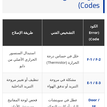
Codes)
الكود
(Error
التشخيص الفني
طريقة الإصلاح
Code)
استبدال السنسور
خلل في حساس درجة
F-1 / F-2
الحراري الأصلي من
الحرارة (Thermistor)
دايو
مشكلة في مروحة
تنظيف أو تغيير مروحة
E-1 / E-3
التبريد أو تدفق الهواء
التبريد الداخلية
Door /
عطل في سويتشات
فحص لوحة المفاتيح
SE
الباب أو كارت التحكم
وسويتش الأمان