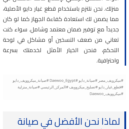
منزلك. نحن نلتزم باستخدام قطع غيار دايو الأصلية،
مما يضمن لك استعادة كفاءة الجهاز كما لو كان
جديداً مع توفير ضمان معتمد وشامل. سواء كنت
تعاني من ضعف التسخين أو مشاكل في لوحة
التحكم، فنحن الخيار الأمثل لخدمتك بسرعة
واحترافية.
#ميكرويف_مصر #صيانة_دايو #Daewoo_Egypt #صيانة_ميكروويف_دايو
#قطع_غيار_دايو #تصليح_ميكروويف #المركز_الرئيسي #صيانة_منزلية
#ميكروويف_Daewoo
لماذا نحن الأفضل في صيانة