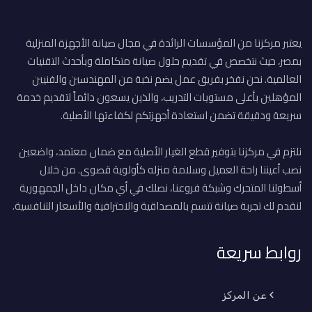
يعتبر مركزنا من المؤسسات الرائدة في مجال صيانة الأجهزة المنزلية
بمصر، حيث نتخصص في تقديم حلول صيانة متكاملة وبأحدث التقنيات
العالمية. نحن نفخر بفريق عمل يضم نخبة من المهندسين والفنيين
المؤهلين بأعلى مستويات التدريب، والذين يسعون دائماً لتقديم خدمة
سريعة ودقيقة تضمن استعادة أجهزتكم لكفاءتها الأصلية.
نلتزم في مركزنا بتوفير قطع الغيار الأصلية مع ضمان معتمد، واضعين
نصب أعيننا راحة العميل وسلامة منزله كأولوية قصوى. من خلال
أسطولنا المتحرك وشبكة فروعنا، نصلك في أي مكان داخل الجمهورية
لنقدم لك تجربة صيانة تتسم بالمصداقية والاحترافية والأسعار التنافسية.
روابط سريعة
عن المركز