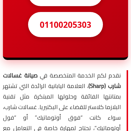
01100205303
نقدم لكم الخدمة المتخصصة في
صيانة غسالات
شارب (Sharp)
، العلامة اليابانية الرائدة التي تشتهر
بمتانتها الفائقة وحلولها المبتكرة مثل تقنية
البلازما كلاستر للقضاء على البكتيريا. غسالات شارب،
سواء كانت “فوق أوتوماتيك” أو “فول
أوتوماتيك”، تحتاج لمهارة خاصة في التعامل مع