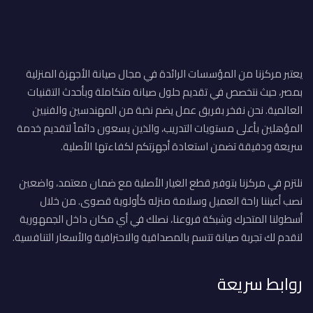
يعتبر مركزنا من المؤسسات الرائدة في مجال صيانة الأجهزة المنزلية
بمصر، حيث نتخصص في تقديم حلول صيانة متكاملة وبأحدث التقنيات
العالمية. نحن نفخر بفريق عمل يضم نخبة من المهندسين والفنيين
المؤهلين بأعلى مستويات التدريب، والذين يسعون دائماً لتقديم خدمة
سريعة ودقيقة تضمن استعادة أجهزتكم لكفاءتها الأصلية.
نلتزم في مركزنا بتوفير قطع الغيار الأصلية مع ضمان معتمد، واضعين
نصب أعيننا راحة العميل وسلامة منزله كأولوية قصوى. من خلال
أسطولنا المتحرك وشبكة فروعنا، نصلك في أي مكان داخل الجمهورية
لنقدم لك تجربة صيانة تتسم بالمصداقية والاحترافية والأسعار التنافسية.
روابط سريعة