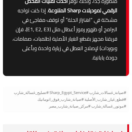
متطورة جداً، ولذلك نوفر
أحدث تقنيات الفحص
الرقمي لموديلات Sharp المتنوعة
. إذا كنت تواجه
مشكلة في “اهتزاز الحلة” أو توقف مفاجئ في
البرامج أو ظهور رموز أعطال مثل (E1, E2, E3)، فإن
فريقنا مجهز بقطع الغيار الأصلية (طلمبات، صمامات،
وبوردات) لإصلاح العطل في زيارة واحدة وبأعلى
جودة يابانية.
#صيانة_غسالات_شارب #Sharp_Egypt_Service #تصليح_غسالة_شارب
#قطع_غيار_شارب_الأصلية #صيانة_شارب_فوق_اتوماتيك
#موتور_غسالة_شارب #مركز_صيانة_شارب_مصر