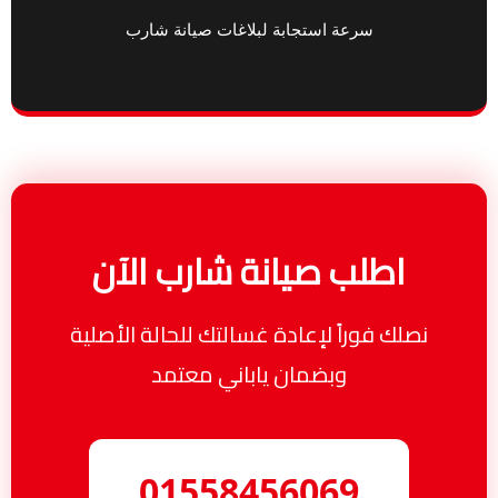
سرعة استجابة لبلاغات صيانة شارب
اطلب صيانة شارب الآن
نصلك فوراً لإعادة غسالتك للحالة الأصلية
وبضمان ياباني معتمد
01558456069