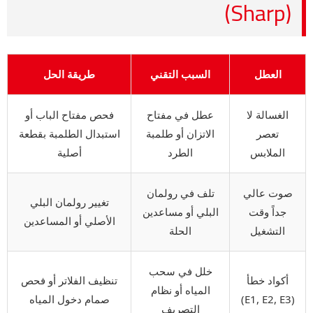
(Sharp)
العطل
السبب التقني
طريقة الحل
الغسالة لا
عطل في مفتاح
فحص مفتاح الباب أو
تعصر
الاتزان أو طلمبة
استبدال الطلمبة بقطعة
الملابس
الطرد
أصلية
صوت عالي
تلف في رولمان
تغيير رولمان البلي
جداً وقت
البلي أو مساعدين
الأصلي أو المساعدين
التشغيل
الحلة
خلل في سحب
أكواد خطأ
تنظيف الفلاتر أو فحص
المياه أو نظام
(E1, E2, E3)
صمام دخول المياه
التصريف