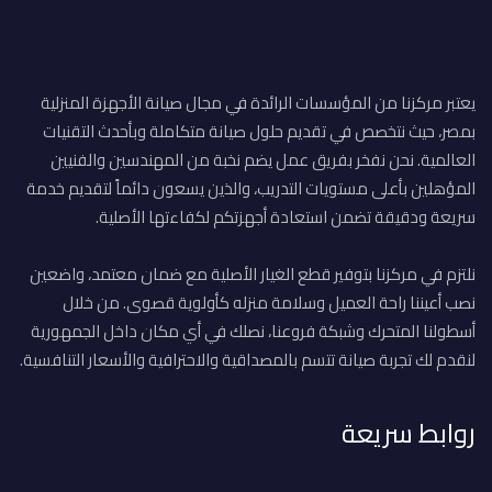
يعتبر مركزنا من المؤسسات الرائدة في مجال صيانة الأجهزة المنزلية
بمصر، حيث نتخصص في تقديم حلول صيانة متكاملة وبأحدث التقنيات
العالمية. نحن نفخر بفريق عمل يضم نخبة من المهندسين والفنيين
المؤهلين بأعلى مستويات التدريب، والذين يسعون دائماً لتقديم خدمة
سريعة ودقيقة تضمن استعادة أجهزتكم لكفاءتها الأصلية.
نلتزم في مركزنا بتوفير قطع الغيار الأصلية مع ضمان معتمد، واضعين
نصب أعيننا راحة العميل وسلامة منزله كأولوية قصوى. من خلال
أسطولنا المتحرك وشبكة فروعنا، نصلك في أي مكان داخل الجمهورية
لنقدم لك تجربة صيانة تتسم بالمصداقية والاحترافية والأسعار التنافسية.
روابط سريعة