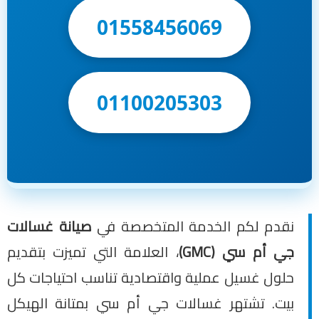
01558456069
01100205303
نقدم لكم الخدمة المتخصصة في
صيانة غسالات
جي أم سي (GMC)
، العلامة التي تميزت بتقديم
حلول غسيل عملية واقتصادية تناسب احتياجات كل
بيت. تشتهر غسالات جي أم سي بمتانة الهيكل