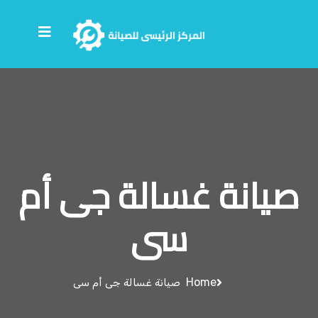
صيانة غسالة جى أم
سى
Home
صيانة غسالة جى أم سى