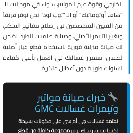
الخارجي وقوة عزم المواتير، سواء في موديلات الـ
“هاف أوتوماتيك” أو الـ “توب لود”. نحن نوفر فريقاً
من الفنيين المتخصصين في إصلاح مفاتيح التحكم،
وتغيير التايمر الأصلي، وصيانة طلمبات الطرد. نضمن
لك صيانة منزلية فورية باستخدام قطع غيار أصلية
لضمان استمرار غسالتك في العمل بأعلى كفاءة
لسنوات طويلة دون أعطال متكررة.
خبراء صيانة مواتير
وتيمرات غسالات GMC
تعتمد غسالات جي أم سي على مكونات بسيطة
لكنها قوية، ولذلك نوفر
مجموعة كاملة من قطع