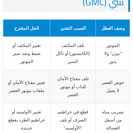
سي (GMC)
وصف العطل
السبب التقني
الحل المقترح
الموتور
تلف المكثف
تغيير المكثف أو
“بيزن” ولا
(الكابستور) أو تآكل
ضبط وشد سير
يدور
السير
الموتور
تلف مفتاح الأمان
حوض العصر
تغيير مفتاح الأمان أو
للباب أو موتور
لا يعمل
ملفات موتور العصر
العصر
تسريب مياه
قطع في خراطيم
تغيير الأولسيه أو
من أسفل
الصرف أو تلف
خراطيم الطرد بقطع
الغسالة
“الأولسيه”
جديدة