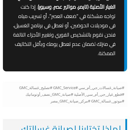
الغيار الأصلية (تايمر، مواتير عصر، وسيور)
. إذا كنت
تواجه مشكلة في “ضعف العصر”، أو تسريب مياه
في موديلات الحوضين، أو تعطل في برنامج الغسيل،
فنحن نقوم بالتشخيص الفوري وتغيير الأجزاء التالفة
في منزلك لضمان عدم تعطل يومك وبأقل التكاليف
الممكنة.
#صيانة_غسالات_جي_أم_سي #GMC_Service #تصليح_غسالة_GMC
#قطع_غيار_جي_أم_سي_الأصلية #صيانة_GMC_نصف_أوتوماتيك
#موتور_غسالة_GMC #مركز_صيانة_GMC_مصر
لماذا تختارنا لصيانة غسالتك