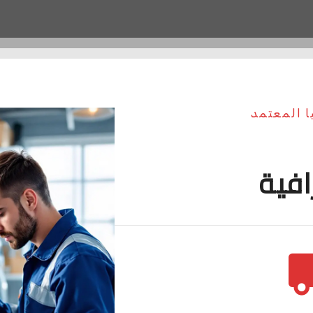
ا المعتمد
افية