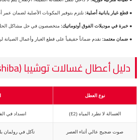
● قطع غيار يابانية أصلية:
نلتزم بتوفير المكونات الأصلية لضمان عمر أ
● خبرة في موديلات الفوق أوتوماتيك:
متخصصون في حل مشاكل الحلة و
● ضمان معتمد:
نقدم ضماناً حقيقياً على قطع الغيار وأعمال الصيانة لر
دليل أعطال غسالات توشيبا (Toshiba)
نوع العطل
ا
الغسالة لا تطرد المياه (E2)
انسداد في الف
صوت ضجيج عالي أثناء العصر
تآكل في رولمان ب