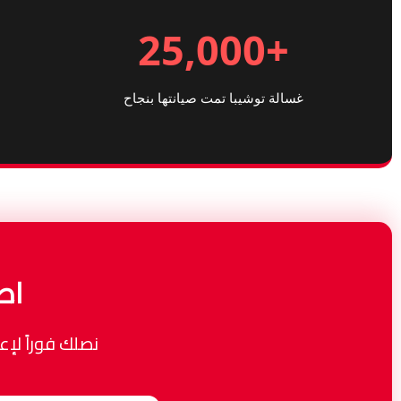
+25,000
غسالة توشيبا تمت صيانتها بنجاح
اط
نصلك فوراً لإع