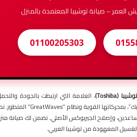
يش العمر – صيانة توشيبا المعتمدة بالمنزل
01100205303
0155
(Toshiba)
، العلامة التي ارتبطت بالجودة والت
غسالات توشيبا، خصوصاً موديلات الـ “فو
لمساعدين، وإصلاح الجيربوكس الأصلي. نضمن لك صيانة منز
لغسيل المعهودة من توشيبا العربي.