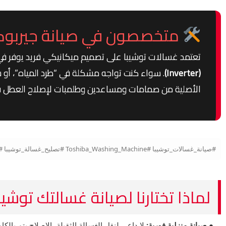
متخصصون في صيانة جيربوكس
تعتمد غسالات توشيبا على تصميم ميكانيكي فريد يوفر في ا
(Inverter)
. سواء كنت تواجه مشكلة في “طرد المياه”، أو س
الأصلية من صمامات ومساعدين وطلمبات لإصلاح العطل فور
#صيانة_غسالات_توشيبا #Toshiba_Washing_Machine #تصليح_غسالة_توشيبا #قطع_غيار_توشيبا_الأصلية #صيانة_توشيبا_فوق_اتوماتيك #موتور_توشيبا #مركز_صيانة_توشيبا_العربي
لماذا تختارنا لصيانة غسالتك توشيب
● صيانة منزلية فورية:
لا داعي لنقل الغسالة الثقيلة، الإصلاح يتم بالكا