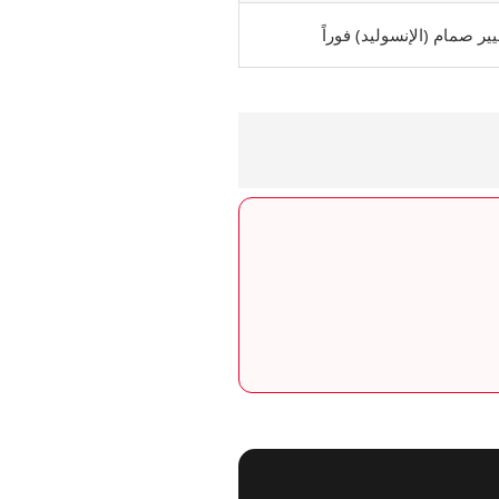
يير صمام (الإنسوليد) فوراً