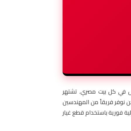
حمل في كل بيت مصري. تشتهر
ق أوتوماتيك”، بمحركاتها القوية ونظام “GreatWaves” المتطور. نحن نوفر فريقاً من المهندسين
لية فورية باستخدام قطع غيار