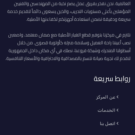
العالمية. نحن نفخر بفريق عمل يضم نخبة من المهندسين والفنيين
المؤهلين بأعلى مستويات التدريب، والذين يسعون دائماً لتقديم خدمة
سريعة ودقيقة تضمن استعادة أجهزتكم لكفاءتها الأصلية.
نلتزم في مركزنا بتوفير قطع الغيار الأصلية مع ضمان معتمد، واضعين
نصب أعيننا راحة العميل وسلامة منزله كأولوية قصوى. من خلال
أسطولنا المتحرك وشبكة فروعنا، نصلك في أي مكان داخل الجمهورية
لنقدم لك تجربة صيانة تتسم بالمصداقية والاحترافية والأسعار التنافسية.
روابط سريعة
عن المركز
الخدمات
اتصل بنا