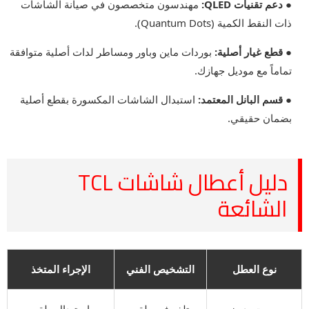
● دعم تقنيات QLED:
مهندسون متخصصون في صيانة الشاشات
ذات النقط الكمية (Quantum Dots).
● قطع غيار أصلية:
بوردات ماين وباور ومساطر لدات أصلية متوافقة
تماماً مع موديل جهازك.
● قسم البانل المعتمد:
استبدال الشاشات المكسورة بقطع أصلية
بضمان حقيقي.
دليل أعطال شاشات TCL
الشائعة
نوع العطل
التشخيص الفني
الإجراء المتخذ
صوت بدون
تلف في طقم
استبدال طقم