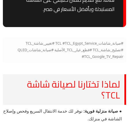
المستبدلة وبأفضل الأسعار في مصر.
#صيانة_شاشات_TCL #TCL_Egypt_Service #تغيير_شاشة_TCL
#تصليح_شاشة_TCL #قطع_غيار_TCL_الأصلية #صيانة_شاشات_QLED
#TCL_Google_TV_Repair
لماذا تختارنا لصيانة شاشة
TCL؟
● صيانة منزلية فورية:
نوفر لك خدمة الانتقال السريع وفحص وإصلاح
الشاشة في منزلك.