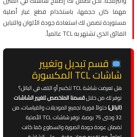
والبرمجة. نحن نضمن لك إصلاح شاشتك في المنزل
مهما كان حجمها، باستخدام قطع غيار أصلية
مستوردة تضمن لك استعادة جودة الألوان والتباين
الفائق الذي تشتهر به TCL عالمياً.
قسم تبديل وتغيير
شاشات TCL المكسورة
هل تعرضت شاشة TCL للكسر أو التلف في البانل؟
نوفر لك من خلال
قسمنا المتخصص لتغيير الشاشات
(البانل)
حلولاً فورية لجميع الموديلات والقياسات، من
32 وحتى 75 بوصة. نوفر شاشات TCL الأصلية
لضمان عودة جودة الصورة والسطوع كما كانت
تماماً، مع تقديم ضمان حقيقي على الشاشة