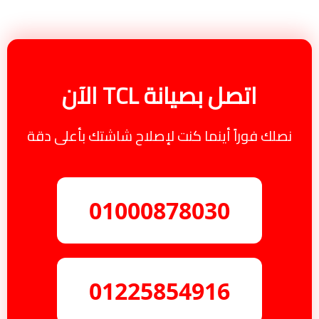
اتصل بصيانة TCL الآن
نصلك فوراً أينما كنت لإصلاح شاشتك بأعلى دقة
01000878030
01225854916