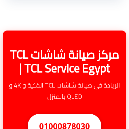
مركز صيانة شاشات TCL
| TCL Service Egypt
الريادة في صيانة شاشات TCL الذكية و 4K و
QLED بالمنزل
01000878030