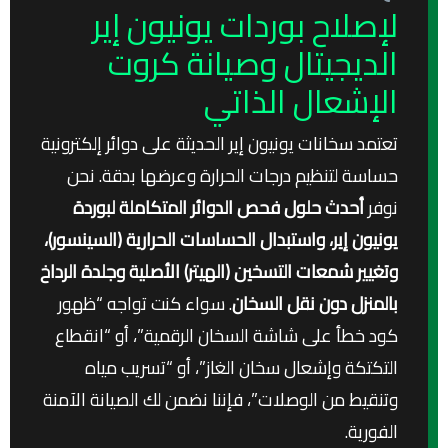
لإصلاح بوردات يونيون إير
الديجيتال وصيانة كروت
الإشعال الذاتي
تعتمد سخانات يونيون إير الحديثة على دوائر إلكترونية
حساسة لتنظيم درجات الحرارة وعرضها بدقة. نحن
نوفر
أحدث حلول فحص الدوائر المتكاملة لبوردة
يونيون إير، واستبدال الحساسات الحرارية (السينسور)،
وتغيير شمعات التسخين (الهيتر) الأصلية وجلدة الرداخ
بالمنزل دون نقل السخان
. سواء كنت تواجه “ظهور
كود خطأ على شاشة السخان الرقمية”، أو “انقطاع
التكتكة وإشعال سخان الغاز”، أو “تسريب مياه
وتنقيط من الوصلات”، فإننا نضمن لك الصيانة الآمنة
الفورية.