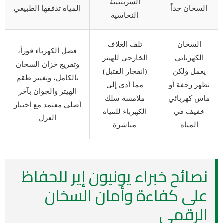
السربنتينة
السخان جداً
المياه تدفقها الطبيعي
النحاسية
السخان
تلف الغلاف
فصل الكهرباء فوراً،
الكهربائي
الخارجي للهيتر
وتفريغ خزان السخان
يعمل ولكن
(انفجار الفتيل)
بالكامل، وتغيير طقم
تظهر رجفة أو
مما أدى إلى
الهيتر والجوان بآخر
ماس كهربائي
ملامسة سلك
أصلي معتمد مع اختبار
خفيف في
الكهرباء للمياه
العزل
المياه
مباشرة
نصائح خبراء يونيون إير للحفاظ
على كفاءة وأمان السخان
الرقمي