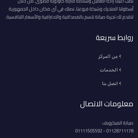
نصب أعيننا راحة العميل وسلامة منزله كأولوية قصوى. من خلال
أسطولنا المتحرك وشبكة فروعنا، نصلك في أي مكان داخل الجمهورية
لنقدم لك تجربة صيانة تتسم بالمصداقية والاحترافية والأسعار التنافسية.
روابط سريعة
عن المركز
الخدمات
اتصل بنا
معلومات الاتصال
صيانة الميكرويف
01128711178 - 01111505592