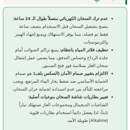
عدم ترك السخان الكهربائي متصلاً طوال الـ 24 ساعة:
ينصح بتشغيل السخان قبل الاستخدام بنصف ساعة
فقط ثم فصله، مما يوفر الاستهلاك ويمنع إجهاد الهيتر
والثرموستات.
تنظيف فلاتر المياه بانتظام:
يمنع تراكم الشوائب أمام
جلدة الرداخ وحساس التدفق، مما يضمن عمل إشعال
سخان الغاز بسلاسة فور فتح الصنبور.
الالتزام بتغيير صمام الأمان (السكس بلف):
هو صمام
الحماية الأساسي ضد ضغط بخار الماء المرتفع، ويجب
مراجعته للتأكد من عدم انسداده لحماية خزان السخان.
تغيير بطاريات شاشة السخان بنوعيات أصلية:
الشاشات الديجيتال ومجموعات الغاز تستهلك تياراً
ثابتاً، لذا يفضل دائماً استخدام بطاريات قلوية
(Alkaline) طويلة الأمد.