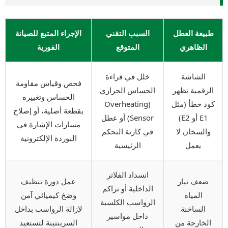
طبيعة العطل
السبب التقني
الإجراء المتبع للصيانة
الظاهري
المتوقع
الفورية
الشاشة
خلل في قراءة
فحص وقياس مقاومة
الرقمية تظهر
الحساس الحراري
الحساس وتغييره
كود خطأ (مثل
(Overheating
بقطعة أصلية، أو إصلاح
E1 أو E2)
Sensor) أو عطل
مسارات الإشارة في
والسخان لا
في كارتة التحكم
البوردة الإلكترونية
يعمل
الرئيسية
انسداد الفلاتر
ضعف تيار
عمل دورة تنظيف
الداخلية أو تراكم
المياه
وضخ كيميائي آمن
الرواسب الكلسية
الساخنة
لإزالة الرواسب بداخل
داخل مواسير
الخارجة من
السربنتينة لتستعيد