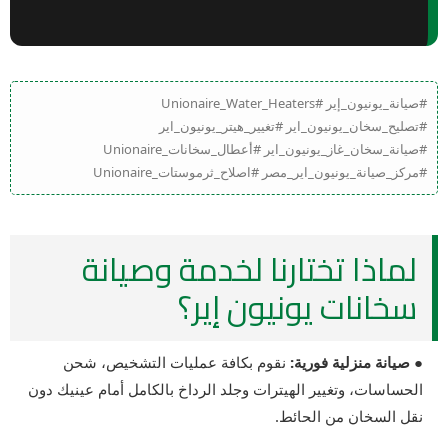
#صيانة_يونيون_إير #Unionaire_Water_Heaters
#تصليح_سخان_يونيون_اير #تغيير_هيتر_يونيون_اير
#صيانة_سخان_غاز_يونيون_اير #أعطال_سخانات_Unionaire
#مركز_صيانة_يونيون_اير_مصر #اصلاح_ثرموستات_Unionaire
لماذا تختارنا لخدمة وصيانة
سخانات يونيون إير؟
● صيانة منزلية فورية:
نقوم بكافة عمليات التشخيص، شحن
الحساسات، وتغيير الهيترات وجلد الرداخ بالكامل أمام عينيك دون
نقل السخان من الحائط.