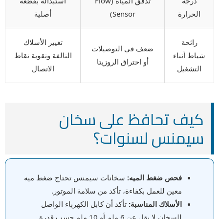
درجة
تدفق المياه (Flow
استبداله بقطعة
الحرارة
Sensor)
أصلية
رائحة
تغيير الأسلاك
ضعف في التوصيلات
شياط أثناء
التالفة وتقوية نقاط
أو احتراق الروزيتا
التشغيل
الاتصال
كيف تحافظ على سخان
سيمنس لسنوات؟
فحص ضغط الميه:
سخانات سيمنس تحتاج ضغط ميه
معين للعمل بكفاءة، تأكد من سلامة الموتور.
الأسلاك المناسبة:
تأكد أن كابل الكهرباء الواصل
للسخان لا يقل عن 6 ملم أو 10 ملم حسب قدرة