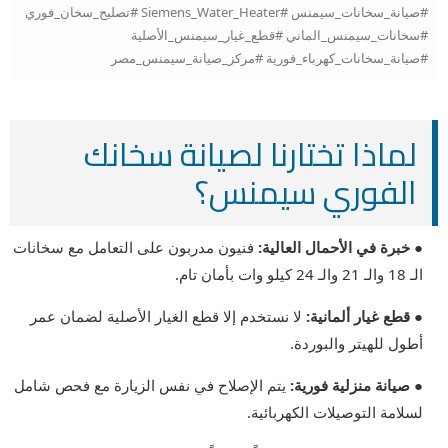
#صيانة_سخانات_سيمنس #Siemens_Water_Heater #تصليح_سخان_فوري
#سخانات_سيمنس_الماني #قطع_غيار_سيمنس_الأصلية
#صيانة_سخانات_كهرباء_فورية #مركز_صيانة_سيمنس_مصر
لماذا تختارنا لصيانة سخانك
الفوري سيمنس؟
● خبرة في الأحمال العالية:
فنيون مدربون على التعامل مع سخانات
الـ 18 والـ 21 والـ 24 كيلو وات بأمان تام.
● قطع غيار ألمانية:
لا نستخدم إلا قطع الغيار الأصلية لضمان عمر
أطول للهيتر والبوردة.
● صيانة منزلية فورية:
يتم الإصلاح في نفس الزيارة مع فحص شامل
لسلامة التوصيلات الكهربائية.