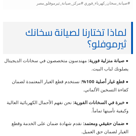
#صيانة_سخان_كهرباء_فوري #مركز_صيانة_ثيرموفلو_مصر
لماذا تختارنا لصيانة سخانك
ثيرموفلو؟
● صيانة منزلية فورية:
مهندسون متخصصون في سخانات الديجيتال
يصلونك لباب البيت.
● قطع غيار أصلية 100%:
نستخدم قطع الغيار المعتمدة لضمان
كفاءة التسخين الألماني.
● خبرة في السخانات الفورية:
نحن نفهم الأحمال الكهربائية العالية
وكيفية تأمينها تماماً.
● ضمان حقيقي ومعتمد:
نقدم شهادة ضمان على الخدمة وقطع
الغيار لضمان حق العميل.