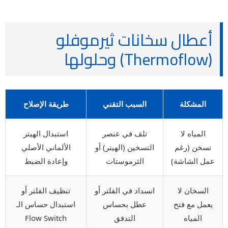
أعطال سخانات ثيرموفلو
(Thermoflow) وحلولها
المشكلة
السبب التقني
طريقة الإصلاح
المياه لا
تلف في عنصر
استبدال الهيتر
تسخن (رغم
التسخين (الهيتر) أو
الألماني الأصلي
عمل الشاشة)
الثرموستات
وإعادة الضبط
السخان لا
انسداد في الفلتر أو
تنظيف الفلتر أو
يعمل مع فتح
عطل بحساس
استبدال حساس الـ
المياه
التدفق
Flow Switch