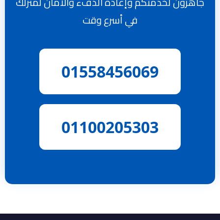
جاهزون لخدمتكم وإعادة الدفء والأمان لمنزلك
في أسرع وقت
01558456069
01100205303