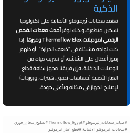
الذكية
تعتمد سخانات ثيرموفلو الألمانية على تكنولوجيا
تسخين متطورة، ولذلك نوفر
أحدث معدات الفحص
الرقمي لموديلات Thermoflow Elex وغيرها
. إذا
كنت تواجه مشكلة في “ضعف الحرارة”، أو ظهور
رموز أعطال على الشاشة، أو تسريب مياه من
الوصلات الداخلية، فإن فريقنا مجهز بكافة قطع
الغيار الأصلية (حساسات تدفق، هيترات، وبوردات)
لإصلاح الجهاز في مكانه وبأعلى جودة.
#صيانة_سخانات_ثيرموفلو #Thermoflow_Egypt #تصليح_سخان_فوري
#سخانات_ثيرموفلو_الالمانية #قطع_غيار_ثيرموفلو