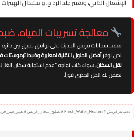
الإشعال الذاتي، وتغيير جلد الرداخ، واستبدال الهيترا
معالجة تسريبات المياه، ضبط 
تعتمد سخانات فريش الحديثة على توافق دقيق بين دائرة ا
نحن نوفر
أفضل الحلول التقنية لمعايرة وضبط ثرموستات فري
نقل السخان
. سواء كنت تواجه “عدم استجابة سخان الغاز ل
نضمن لك الحل الجذري فوراً.
#صيانة_فريش #Fresh_Water_Heaters #تصليح_سخان_فريش #تغيير_هيتر_فريش #صيانة_سخان_غاز_فريش #أعطال_سخانات_فريش #مركز_صيانة_فريش_مصر #اصلاح_ثرموستات_Fresh