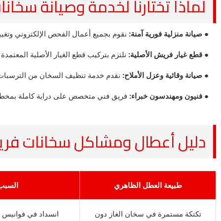
لماذا تختارنا لخدمة وصيانة سخان
● صيانة منزلية فورية آمنة:
نقوم بجميع أعمال الفحص الإلكتروني وتغيي
● قطع غيار فريش الأصلية:
نلتزم بتركيب قطع الغيار الأصلية المعتمد
● صيانة وقائية وعزل الأملاح:
نقدم خدمة تنظيف السخان من الترسبات ال
● فنيون ومهندسون خبراء:
فريق فني متخصص على دراية كاملة بمخططات الأ
دليل أعطال ومشاكل سخانات فريش (Fresh) الشائعة وطرق صيان
طبيعة العطل الظاهري
السبب 
تكتكة مستمرة في سخان الغاز دون
انسداد في فوانيس ا