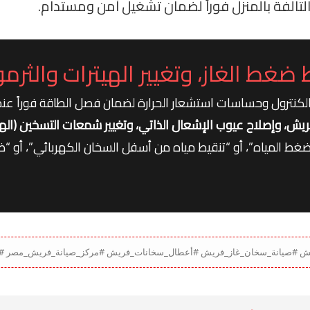
ت التالفة بالمنزل فوراً لضمان تشغيل آمن ومستدام.
ضغط الغاز، وتغيير الهيترات والثرم
لكنترول وحساسات استشعار الحرارة لضمان فصل الطاقة فوراً عن
ش، وإصلاح عيوب الإشعال الذاتي، وتغيير شمعات التسخين (الهيتر)
ضغط المياه”، أو “تنقيط مياه من أسفل السخان الكهربائي”، أو “ض