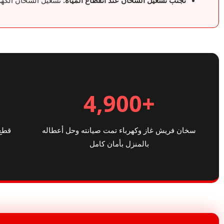
تجنب تشغيل السخان عند انقطاع المياه:
تشغيل السخان الكهرب
+4,900
سخان فريش غاز وكهرباء تمت صيانته وحل أعطاله
قطع 
بالمنزل بأمان كامل