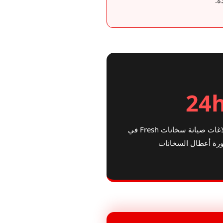
ة.
24
سرعة تلبية فائقة لبلاغات صيانة سخانات Fresh في
ة أعطال السخانات