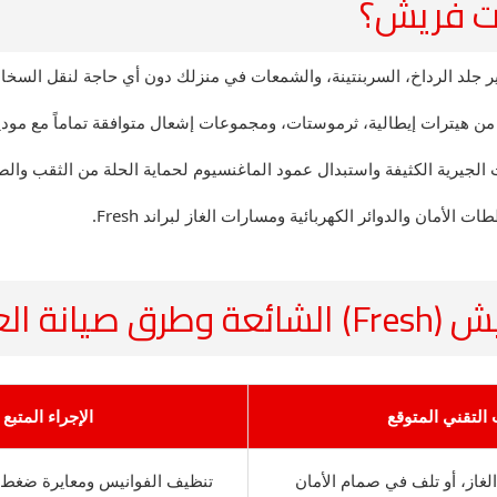
ات فريش؟
ر جلد الرداخ، السربنتينة، والشمعات في منزلك دون أي حاجة لنقل السخا
ة من هيترات إيطالية، ثرموستات، ومجموعات إشعال متوافقة تماماً مع مود
جيرية الكثيفة واستبدال عمود الماغنسيوم لحماية الحلة من الثقب والصد
مان والدوائر الكهربائية ومسارات الغاز لبراند Fresh.
ة العطل
التقني المتوقع
الإجراء المتبع 
لغاز، أو تلف في صمام الأمان
تنظيف الفوانيس ومعايرة ضغط الغ