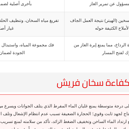
لمسؤول عن تمرير الغاز
بأخرى أصلية لضمان
خين (الهيتر) نتيجة العمل الجاف
تفريغ مياه السخان، وتنظيف الحلة
لأملاح الكثيفة حوله
غيار أصل
لرداخ، مما يمنع إبرة الغاز من
فك مجموعة المياه، واستبدال ج
ك لفتح المسار
الجودة لضمان 
 وكفاءة سخان فريش
 درجة متوسطة يمنع غليان الماء المفرط الذي يتلف الجوانات ويسرع من 
 لجهد ثابت وقوي؛ الحجارة الضعيفة تسبب عدم انتظام الإشعال وتلف ال
رتداد الماء الساخن وتخفيف الضغط الزائد، تأكد من سلامته لمنع تسريب ا