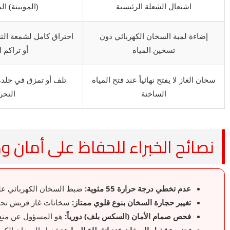
اشتعال الشعلة الرئيسية
(الموبينة) ا
إضاءة لمبة السخان الكهربائي دون
احتراق كامل لشمعة التس
تسخين المياه
أو تراكم ا
سخان الغاز لا يفتح نهائياً عند فتح المياه
تلف أو تمزق في جلدة ا
الساخنة
التحر
نصائح الخبراء للحفاظ على أمان
عدم تخطي درجة حرارة 55 مئوية:
ضبط السخان الكهربائي على
تغيير حجارة السخان بنوع قلوي ممتاز:
سخانات غاز فريش تحتاج
فحص صمام الأمان (السكس بلف) دورياً:
هو المسؤول عن منع ا