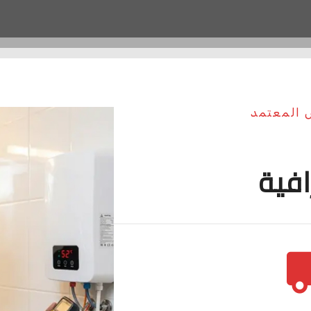
ش المعتمد
افية