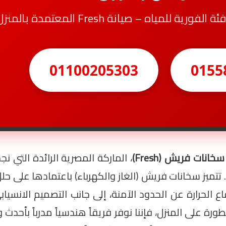
 للمياه – صيانة Fresh المعتمدة بالمنزل
01100205303
0155
خانات فريش (Fresh)
، الماركة المصرية الرائدة التي 
تتميز سخانات فريش (الغاز والكهرباء) باعتمادها على حل
ع الحرارة عن الحدود الآمنة، إلى جانب التصميم الانسيا
ة على المنزل، فإننا نوفر فريقاً هندسياً مدرباً بأحدث