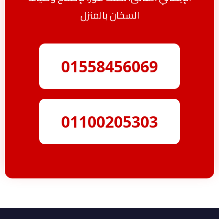
السخان بالمنزل
01558456069
01100205303