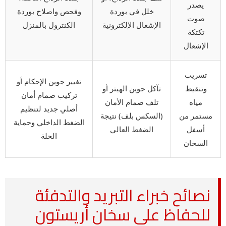
يصدر
خلل في بوردة
وفحص واصلاح بوردة
صوت
الإشعال الإلكترونية
الكنترول بالمنزل
تكتكة
الإشعال
تسريب
تغيير جوين الإحكام أو
وتنقيط
تآكل جوين الهيتر أو
تركيب صمام أمان
مياه
تلف صمام الأمان
أصلي جديد لتنظيم
مستمر من
(السكس بلف) نتيجة
الضغط الداخلي وحماية
أسفل
الضغط العالي
الحلة
السخان
نصائح خبراء التبريد والتدفئة
للحفاظ على سخان أريستون