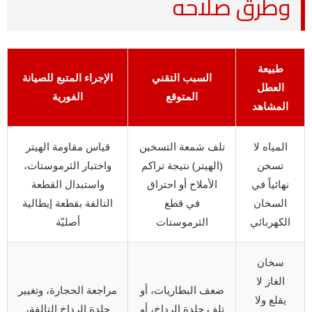
وطرق صلاحه
طبيعة
السبب التقني
الإجراء المتبع للصيانة
العطل
المتوقع
الفورية
المشاهد
المياه لا
تلف شمعة التسخين
قياس مقاومة الهيتر
تسخن
(الهيتر) نتيجة تراكم
واختبار الثرموستات،
نهائياً في
الأملاح أو احتراق
واستبدال القطعة
السخان
في قطع
التالفة بقطعة إيطالية
الكهربائي
الثرموستات
أصليّة
سخان
الغاز لا
ضعف البطاريات، أو
مراجعة الحجارة، وتغيير
يقلع ولا
تلف جلدة الرداخ، أو
جلدة الرداخ التالفة،