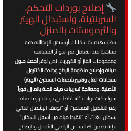
إصلاح بوردات التحكم،
السربنتينة، واستبدال الهيتر
والثرموستات بالمنزل
تتطلب هندسة سخانات أريستون الإيطالية دقة
متناهية عند التعامل مع الدوائر الحساسة
ومجموعات الغاز أو الكهرباء. نحن نوفر
أحدث حلول
صيانة وإصلاح منظومة الرداخ وجلدة الكنترول
لسخانات الغاز، وتغيير شمعات التسخين (الهيتر)
الأصلية، ومعالجة تسريبات مياه الحلة بالمنزل فوراً
.
سواء كنت تواجه “انخفاضاً في درجة حرارة المياه
رغم التشغيل المستمر”، أو “توقف الإشعال الذاتي
لسخان الغاز”، أو “تنقيط مياه من أسفل السخان”،
فإننا نضمن لك الفحص الرقمي الشامل والإصلاح