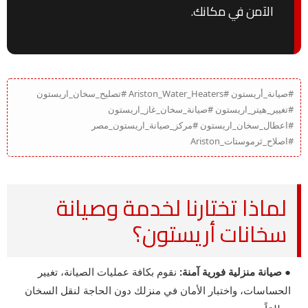
الآمن في مكانك.
#صيانة_أريستون #Ariston_Water_Heaters #تصليح_سخان_اريستون
#تغيير_هيتر_اريستون #صيانة_سخان_غاز_اريستون
#اعطال_سخان_اريستون #مركز_صيانة_اريستون_مصر
#اصلاح_ثرموستات_Ariston
لماذا تختارنا لخدمة وصيانة
سخانات أريستون؟
● صيانة منزلية فورية آمنة:
نقوم بكافة عمليات الصيانة، تغيير
الحساسات، واختبار الأمان في منزلك دون الحاجة لنقل السخان