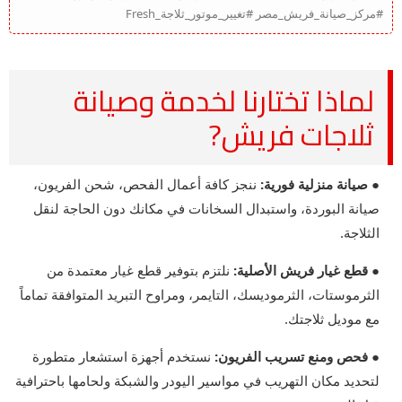
#مركز_صيانة_فريش_مصر #تغيير_موتور_ثلاجة_Fresh
لماذا تختارنا لخدمة وصيانة
ثلاجات فريش?
● صيانة منزلية فورية:
ننجز كافة أعمال الفحص، شحن الفريون،
صيانة البوردة، واستبدال السخانات في مكانك دون الحاجة لنقل
الثلاجة.
● قطع غيار فريش الأصلية:
نلتزم بتوفير قطع غيار معتمدة من
الثرموستات، الثرموديسك، التايمر، ومراوح التبريد المتوافقة تماماً
مع موديل ثلاجتك.
● فحص ومنع تسريب الفريون:
نستخدم أجهزة استشعار متطورة
لتحديد مكان التهريب في مواسير اليودر والشبكة ولحامها باحترافية