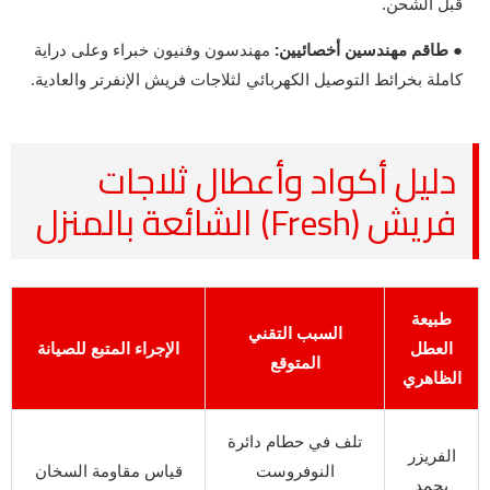
قبل الشحن.
● طاقم مهندسين أخصائيين:
مهندسون وفنيون خبراء وعلى دراية
كاملة بخرائط التوصيل الكهربائي لثلاجات فريش الإنفرتر والعادية.
دليل أكواد وأعطال ثلاجات
فريش (Fresh) الشائعة بالمنزل
طبيعة
السبب التقني
العطل
الإجراء المتبع للصيانة
المتوقع
الظاهري
تلف في حطام دائرة
الفريزر
النوفروست
قياس مقاومة السخان
يجمد