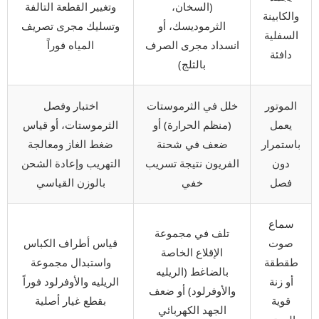
(السخان،
وتغيير القطعة التالفة
والكابينة
الثرموديسك، أو
وتسليك مجرى تصريف
السفلية
انسداد مجرى الصرف
المياه فوراً
دافئة
بالثلج)
الموتور
خلل في الثرموستات
اختبار وفصل
يعمل
(منظم الحرارة) أو
الثرموستات، أو قياس
باستمرار
ضعف في شحنة
ضغط الغاز ومعالجة
دون
الفريون نتيجة تسريب
التهريب وإعادة الشحن
فصل
خفي
بالوزن القياسي
سماع
تلف في مجموعة
صوت
قياس أطراف الكباس
الإقلاع الخاصة
طقطقة
واستبدال مجموعة
بالضاغط (الريليه
أو زنة
الريليه والأوفرلود فوراً
والأوفرلود) أو ضعف
قوية
بقطع غيار أصلية
الجهد الكهربائي