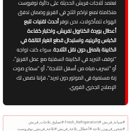
تعتمد ثلاجات فريش الحديثة على دائرة نوفروست
متكاملة لمنع تراكم الثلج في الفريزر وضمان تدفق
الهواء للمأكولات. نحن نوفر
أحدث تقنيات تتبع
أعطال بوردة الكنترول لفريش، واختبار كفاءة
الكباس والريليه، واستبدال قطع الغيار التالفة في
الكابينة بالمنزل دون نقل الثلاجة
. سواء كنت تواجه
“توقف التبريد في الكابينة السفلية مع عمل الفريزر”،
أو “تسريب مياه من أسفل الثلاجة”، أو “سماع صوت
زنة مستمرة في الموتور دون تبريد”، فإننا نضمن لك
الإصلاح الجذري الفوري.
#صيانة_فريش #Fresh_Refrigerators #تصليح_ثلاجات_فريش
#شحن_فريون_ثلاجة #أعطال_ثلاجة_فريش #ثلاجة_فريش_نوفروست