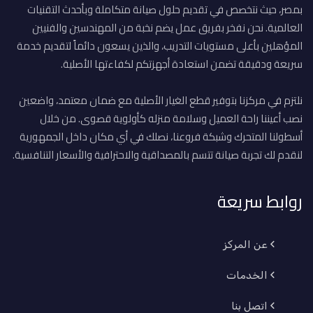
بمصر، حيث نتخصص في تقديم حلول صيانة متكاملة وبأحدث التقنيات
العالمية. نحن نفخر بفريق عمل يضم نخبة من المهندسين والفنيين
المؤهلين بأعلى مستويات التدريب، والذين يسعون دائماً لتقديم خدمة
سريعة ودقيقة تضمن استعادة أجهزتكم لكفاءتها الأصلية.
نلتزم في مركزنا بتوفير قطع الغيار الأصلية مع ضمان معتمد، واضعين
نصب أعيننا راحة العميل وسلامة منزله كأولوية قصوى. من خلال
أسطولنا المتحرك وشبكة فروعنا، نصلك في أي مكان داخل الجمهورية
لنقدم لك تجربة صيانة تتسم بالمصداقية والاحترافية والأسعار التنافسية.
روابط سريعة
عن المركز
الخدمات
اتصل بنا