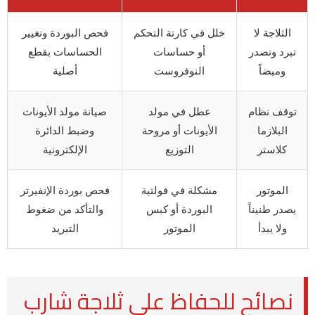
الثلاجة لا
خلل في كارتة التحكم
فحص البوردة وتغيير
تبرد وتصدر
أو حساسات
الحساسات بقطع
وميضاً
النوفروست
أصلية
توقف نظام
عطل في مولد
صيانة مولد الأيونات
البلازما
الأيونات أو مروحة
وضبط الدائرة
كلاستر
التوزيع
الإلكترونية
الموتور
مشكلة في فولتية
فحص بوردة الإنفيرتر
يصدر طنيناً
البوردة أو كبس
والتأكد من ضغوط
ولا يبدأ
الموتور
التبريد
نصائح للحفاظ على ثلاجة شارب