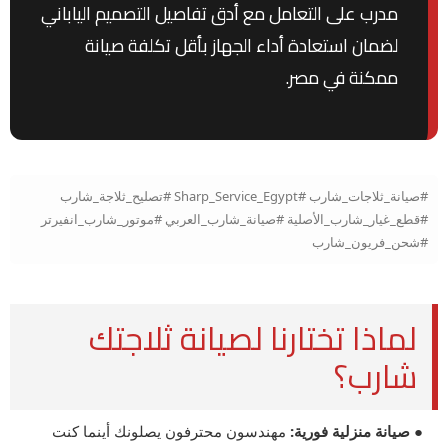
مدرب على التعامل مع أدق تفاصيل التصميم الياباني
لضمان استعادة أداء الجهاز بأقل تكلفة صيانة
ممكنة في مصر.
#صيانة_ثلاجات_شارب #Sharp_Service_Egypt #تصليح_ثلاجة_شارب
#قطع_غيار_شارب_الأصلية #صيانة_شارب_العربي #موتور_شارب_انفيرتر
#شحن_فريون_شارب
لماذا تختارنا لصيانة ثلاجتك
شارب؟
● صيانة منزلية فورية:
مهندسون محترفون يصلونك أينما كنت