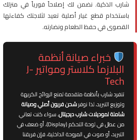
شارب الذكية. نضمن لك إصلاحاً فورياً في منزلك
باستخدام قطع غيار أصلية تعيد لثلاجتك كفاءتها
القصوى في حفظ الطعام ونضارته.
خبراء صيانة أنظمة
البلازما كلاستر ومواتير J-
Tech
تنفرد شارب بأنظمة متقدمة لمنع الروائح الكريهة
وتوزيع التبريد، لذا نوفر
شحن فريون أصلي وصيانة
شاملة لموديلات شارب ديجيتال
. سواء كنت تعاني
من عطل في لوحة التحكم (Display)، أو ضعف في
التبريد، أو صوت في المروحة الداخلية، فإن فريقنا