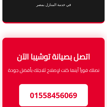
في خدمة المنازل بمصر
اتصل بصيانة توشيبا الآن
نصلك فوراً أينما كنت لإصلاح ثلاجتك بأفضل جودة
01558456069