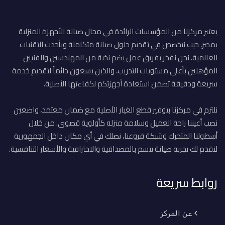
يعتبر مركزنا من المؤسسات الرائدة في مجال صيانة الأجهزة المنزلية
بمصر، حيث نتخصص في تقديم حلول صيانة متكاملة وبأحدث التقنيات
العالمية. نحن نفخر بفريق عمل يضم نخبة من المهندسين والفنيين
المؤهلين بأعلى مستويات التدريب، والذين يسعون دائماً لتقديم خدمة
سريعة ودقيقة تضمن استعادة أجهزتكم لكفاءتها الأصلية.
نلتزم في مركزنا بتوفير قطع الغيار الأصلية مع ضمان معتمد، واضعين
نصب أعيننا راحة العميل وسلامة منزله كأولوية قصوى. من خلال
أسطولنا المتحرك وشبكة فروعنا، نصلك في أي مكان داخل الجمهورية
لنقدم لك تجربة صيانة تتسم بالمصداقية والاحترافية والأسعار التنافسية.
روابط سريعة
عن المركز