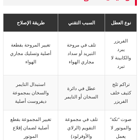
نوع العطل
السبب التقني
طريقة الإصلاح
الفريزر
تلف في مروحة
تغيير المروحة بقطعة
يبرد
التبريد أو سداد
أصلية وتسليك مجاري
والكابينة لا
مجاري الهواء
الهواء
تبرد
تراكم ثلج
استبدال التايمر
عطل في دائرة
كثيف خلف
والسخان بمجموعة
السخان أو التايمر
الفريزر
ديفروست أصلية
صوت “تكة”
تلف في مجموعة
تغيير المجموعة بقطع
والموتور لا
التقويم (الرلاي
أصلية لضمان إقلاع
يعمل
والأوفرلود)
الموتور