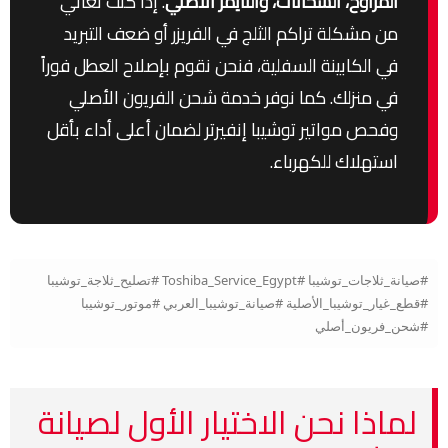
المراوح، السخانات، والتايمر الأصلي
. إذا كنت تعاني
من مشكلة تراكم الثلج في الفريزر أو ضعف التبريد
في الكابينة السفلية، فنحن نقوم بإصلاح العطل فوراً
في منزلك. كما نوفر خدمة شحن الفريون الأصلي
وفحص مواتير توشيبا إنفيرتر لضمان أعلى أداء بأقل
استهلاك للكهرباء.
#صيانة_ثلاجات_توشيبا #Toshiba_Service_Egypt #تصليح_ثلاجة_توشيبا
#قطع_غيار_توشيبا_الأصلية #صيانة_توشيبا_العربي #موتور_توشيبا
#شحن_فريون_أصلي
لماذا نحن الاختيار الأول لصيانة