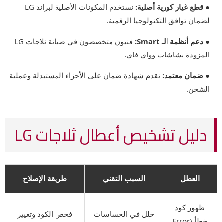
● قطع غيار كورية أصلية:
نستخدم المكونات الأصلية لبراند LG
لضمان توافق التكنولوجيا الرقمية.
● دعم أنظمة الـ Smart:
فنيون متخصصون في صيانة ثلاجات LG
المزودة بشاشات وواي فاي.
● ضمان معتمد:
نقدم شهادة ضمان على الأجزاء المستبدلة وعملية
الشحن.
دليل تشخيص أعطال ثلاجات LG
العطل
السبب التقني
طريقة الإصلاح
ظهور كود
خلل في الحساسات
فحص الكود وتغيير
خطأ (Error