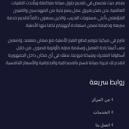
بمصر، حيث نتخصص في تقديم حلول صيانة متكاملة وبأحدث التقنيات
العالمية. نحن نفخر بفريق عمل يضم نخبة من المهندسين والفنيين
المؤهلين بأعلى مستويات التدريب، والذين يسعون دائماً لتقديم خدمة
سريعة ودقيقة تضمن استعادة أجهزتكم لكفاءتها الأصلية.
نلتزم في مركزنا بتوفير قطع الغيار الأصلية مع ضمان معتمد، واضعين
نصب أعيننا راحة العميل وسلامة منزله كأولوية قصوى. من خلال
أسطولنا المتحرك وشبكة فروعنا، نصلك في أي مكان داخل الجمهورية
لنقدم لك تجربة صيانة تتسم بالمصداقية والاحترافية والأسعار التنافسية.
روابط سريعة
عن المركز
الخدمات
اتصل بنا