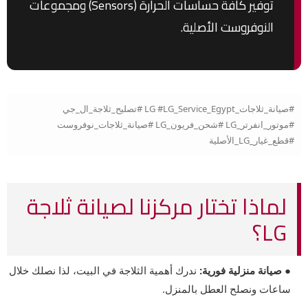
توفير كافة حساسات الحرارة (Sensors) ومجموعات
النوفروست الأصلية.
#صيانة_ثلاجات_LG #LG_Service_Egypt #تصليح_ثلاجة_ال_جي
#موتور_انفرتر_LG #شحن_فريون_LG #صيانة_ثلاجات_نوفروست
#قطع_غيار_LG_الأصلية
لماذا تختار مركزنا لصيانة ثلاجة
LG؟
● صيانة منزلية فورية:
ندرك أهمية الثلاجة في البيت، لذا نصلك خلال
ساعات ونصلح العطل بالمنزل.