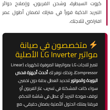
كروت السيطرة، وشحن الفريون، وإصلاح دوائر
التبريد الذكية فوراً في منزلك لضمان أطول عمر
افتراضي لثلاجتك.
متخصصون في صيانة
مواتير LG Inverter الأصلية
تتميز ثلاجات LG بمواتيرها الموفرة للكهرباء (Linear
Compressor)، ولذلك نوفر لك
أحدث أجهزة فحص
البوردة والموتور
لتحديد العطل بدقة دون تخمين.
سواء كانت المشكلة في تسريب غاز الفريون أو
توقف مروحة التبريد أو عطل في شاشة التحكم،
فريقنا يمتلك الحلول الأصلية بضمان حقيقي، مع