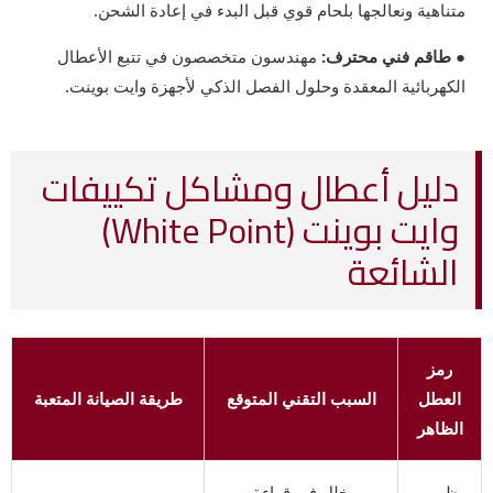
متناهية ونعالجها بلحام قوي قبل البدء في إعادة الشحن.
● طاقم فني محترف:
مهندسون متخصصون في تتبع الأعطال
الكهربائية المعقدة وحلول الفصل الذكي لأجهزة وايت بوينت.
دليل أعطال ومشاكل تكييفات
وايت بوينت (White Point)
الشائعة
رمز
العطل
السبب التقني المتوقع
طريقة الصيانة المتعبة
الظاهر
ظهور
خلل في قراءة