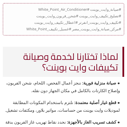
#صيانة_وايت_بوينت #White_Point_Air_Conditioner
#تصليح_تكييف_وايت_بوينت #شحن_فريون_وايت_بوينت
#تكييف_وايت_بوينت_انفرتر #اعطال_تكييف_وايت_بوينت
#مركز_صيانة_وايت_بوينت_مصر #غسيل_تكييف_White_Point
لماذا تختارنا لخدمة وصيانة
تكييفات وايت بوينت؟
● صيانة منزلية فورية:
ننجز أعمال الفحص، اللحام، شحن الفريون،
وإصلاح الكارتات بالكامل في مكان الجهاز دون نقله.
● قطع غيار أصلية معتمدة:
نلتزم باستخدام المكونات المطابقة
لموديلات وايت بوينت من حساسات، مواتير بلاور، ومكثفات تشغيل.
● كشف تسريب الغاز بالأجهزة:
نحدد نقاط تهريب غاز الفريون بدقة