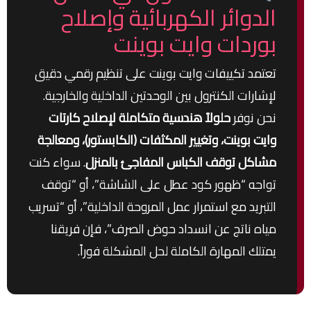
الدوائر الكهربائية وإصلاح
بوردات وايت بوينت
تعتمد تكييفات وايت بوينت على تنظيم رقمي دقيق
لإشارات الكنترول بين الوحدتين الداخلية والخارجية.
نحن نوفر
حلولاً هندسية متكاملة لإصلاح كارتات
وايت بوينت، وتغيير المكثفات (الكابستور)، ومعالجة
مشاكل توقف الكباس المفاجئ بالمنزل
. سواء كنت
تواجه “ظهور كود عطل على الشاشة”، أو “توقف
التبريد مع استمرار عمل المروحة الداخلية”، أو “تسريب
مياه ناتج عن انسداد حوض الصرف”، فإن فريقنا
يمتلك المهارة الكاملة لحل المشكلة فوراً.