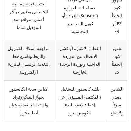
اختبار قيمة مقاومة
كود
حساسات الحرارة
الحساس وتغييره بآخر
الخطأ
(Sensors) للغرفة أو
أصلي متوافق مع
E3 أو
كويل المواسير
الموديل تماماً
E4
النحاسية
ظهور
انقطاع الإشارة أو فشل
مراجعة أسلاك الكنترول
كود
الاتصال بين البوردة
والربط وتأمين خط
الخطأ
الداخلية وبوردة الوحدة
التغذية الرئيسي للكارتة
E5
الخارجية
الإلكترونية
الكباس
تلف كابستور التشغيل
قياس سعة الكابستور
يصدر
(المكثف) المسؤول عن
بجهاز الميكروفراد
صوتاً
إعطاء دفعة البدء
واستبداله بقطعة غيار
ولا يقلع
للكومبريسور
أصلية فوراً