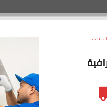
المعتمد
افية