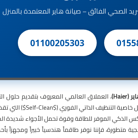
تبريد الصحي الفائق – صيانة هاير المعتمدة بالمنزل
01100205303
0155
Haie)
، العملاق العالمي المعروف بتقديم حلول التب
المنزلية. تتميز تكييفات هاير بتقنيات
اكس الذكي الموفر للطاقة وقوة تحمل الأجواء شديدة الحرا
 متطورة، فإننا نوفر طاقماً هندسياً خبيراً ومجهزاً ب