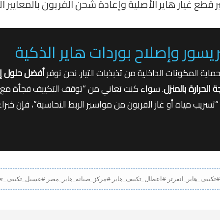
 قطع غيار هاير الأصلية وإعادة شحن الفريون بالمعايير ا
 وإصلاح بوردات هاير الذكية
اية المكونات الداخلية من تذبذبات التيار. نحن نوفر
أفضل حلول إصل
الحرارة بالمنزل
. سواء كنت تعاني من “توقف التكييف فجأة مع إي
تسريب مياه أو غاز الفريون من مواسير الربط النحاسية”، فإن خبراءن