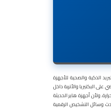
ريد الذكية والصحية للأجهزة
 رائدة ومبتكرة مثل خاصية التنظيف الذاتي الفوري ($Self-Clean$) التي تقضي على البكتيريا والأتربة داخل
رة. ولأن أجهزة هاير الحديثة
أحدث وسائل التشخيص الرقمية