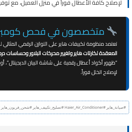
لإصلاح كافة الأعطال فوراً في منزل العميل، مع توفير
متخصصون في فحص كومبريسور
تعتمد منظومة تكييفات هاير على التوازن الرقمي المثالي لحم
المعقدة لكارتات هاير وتغيير محركات البلاور وحساسات درجة 
“ظهور أكواد أعطال رقمية على شاشة البيان الديجيتال”، أو “
لإصلاح الخلل فوراً.
#صيانة_هاير #Haier_Air_Conditioner #تصليح_تكييف_هاير #شحن_فريون_هاير #تكييف_هاير_انفرتر #اعطال_تكييف_هاير #مركز_صيانة_هاير_مصر #غسيل_تكييف_Haier