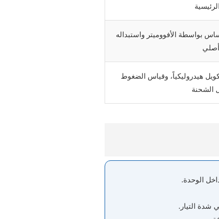
لرئيسية
اس بواسطة الأفووميتر واستبداله
أصلي
كويل هيدروليكياً، وقياس الضغوط
 الشحنة
اخل الوحدة.
 شدة التيار.