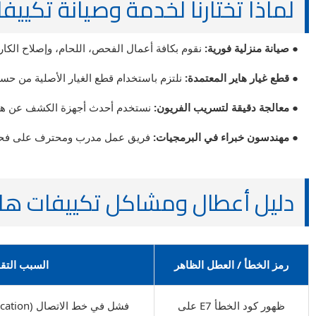
لماذا تختارنا لخدمة وصيانة تكييف
● صيانة منزلية فورية:
نقوم بكافة أعمال الفحص، اللحام، وإصلاح الكارت
● قطع غيار هاير المعتمدة:
نلتزم باستخدام قطع الغيار الأصلية من حس
● معالجة دقيقة لتسريب الفريون:
نستخدم أحدث أجهزة الكشف عن هروب غ
● مهندسون خبراء في البرمجيات:
فريق عمل مدرب ومحترف على فحص الأ
دليل أعطال ومشاكل تكييفات هاير (Haier) الشا
رمز الخطأ / العطل الظاهر
السبب التقن
ظهور كود الخطأ E7 على