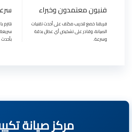
فنيون معتمدون وخبراء
سرعة
فريقنا خضع لتدريب مكثف على أحدث تقنيات
نلتزم 
الصيانة، وقادر على تشخيص أي عطل بدقة
سريعة 
وسرعة.
بأحدث ا
مركز صيانة تكييفات هاير | t