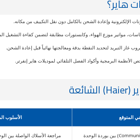
ات هاير؟
ات الإلكترونية وإعادة الشحن بالكامل دون نقل التكييف من مكانه.
اسات، مواتير موزع الهواء، وكابستورات مطابقة لتضمن كفاءة التشغيل ال
از التبريد لتحديد النقطة بدقة ومعالجتها نهائياً قبل إعادة الشحن.
نظمة البرمجية وأكواد الفصل التلقائي لموديلات هاير إنفرتر.
ئعة
ي المتوقع
الأسلوب الم
فشل في خط الاتصال (Communication) بين بوردة الوحدة
مراجعة الأسلاك الواصلة بين ال