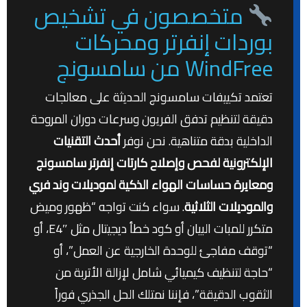
متخصصون في تشخيص
بوردات إنفرتر ومحركات
WindFree من سامسونج
تعتمد تكييفات سامسونج الحديثة على معالجات
دقيقة لتنظيم تدفق الفريون وسرعات دوران المروحة
الداخلية بدقة متناهية. نحن نوفر
أحدث التقنيات
الإلكترونية لفحص وإصلاح كارتات إنفرتر سامسونج
ومعايرة حساسات الهواء الذكية لموديلات وند فري
والموديلات الثلاثية
. سواء كنت تواجه “ظهور وميض
متكرر للمبات البيان أو كود خطأ ديجيتال مثل E4″، أو
“توقف مفاجئ للوحدة الخارجية عن العمل”، أو
“حاجة لتنظيف كيميائي شامل لإزالة الأتربة من
الثقوب الدقيقة”، فإننا نمتلك الحل الجذري فوراً