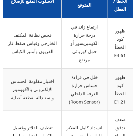
الخطأ /
الأسلوب المتبع للإصلاح
المتوقع
العطل
ارتفاع زائد في
ظهور
درجة حرارة
فحص نظافة المكثف
كود
الكومبريسور أو
الخارجي وقياس ضغط غاز
الخطأ
حمل كهربائي
الفريون وأمبير الكباس
E4 61
مرتفع
ظهور
خلل في قراءة
اختبار مقاومة الحساس
كود
حساس حرارة
الإلكتروني بالآفووميتر
الخطأ
الغرفة الداخلي
واستبداله بقطعة أصلية
(Room Sensor)
E1 21
ضعف
تدفق
انسداد كامل للفلاتر
تنظيف الفلاتر وغسيل
الهواء
العلوية أو نقص في
الكويل واختبار خطوط